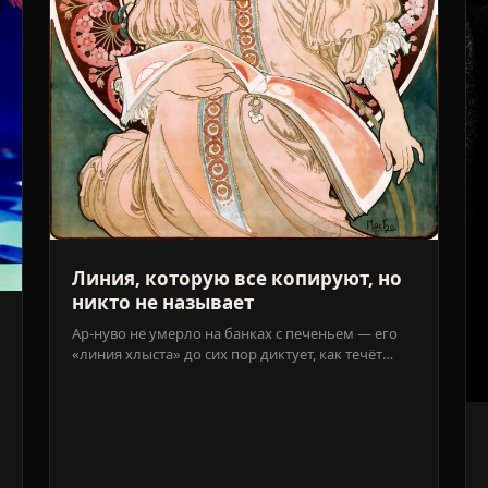
Линия, которую все копируют, но
никто не называет
Ар-нуво не умерло на банках с печеньем — его
«линия хлыста» до сих пор диктует, как течёт
шёлк на теле. Разбираемся, кому эта эстетика
родная, а кого превращает в костюм не по
размеру.