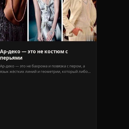
Ар-деко — это не костюм с
перьями
Ар-деко — это не бахрома и повязка с пером, а
язык жёстких линий и геометрии, который либо
растворяется в архитектуре лица, либо ложится
на него как леса.