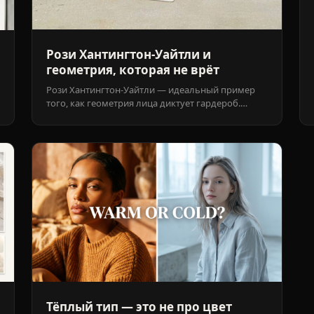
Рози Хантингтон-Уайтли и
геометрия, которая не врёт
Рози Хантингтон-Уайтли — идеальный пример
того, как геометрия лица диктует гардероб.
Горизонтальные линии, структурные ткани,
весомые аксессуары — всё работает на её
монументальную костную структуру.
Тёплый тип — это не про цвет