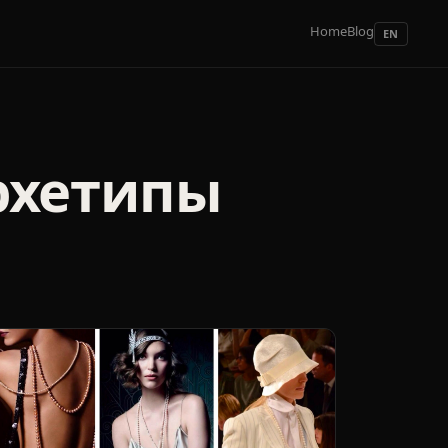
Home
Blog
EN
рхетипы