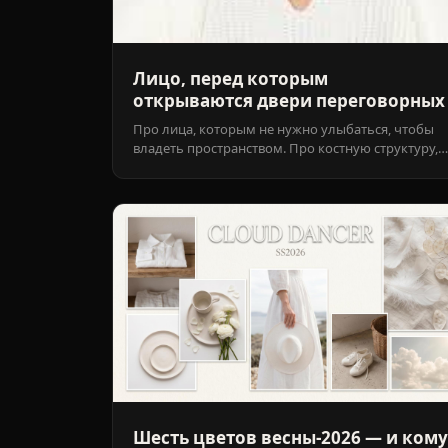
Лицо, перед которым
открываются двери переговорных
Про лица, которым не нужно улыбаться, чтобы
владеть пространством. Про костную структуру,
которая транслирует власть — и про то, почему
Королевам не идут рюши.
Шесть цветов весны-2026 — и кому