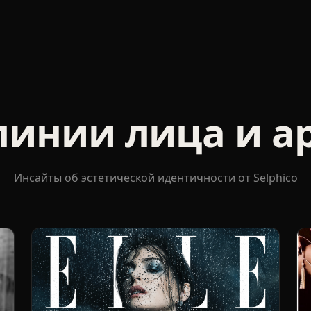
 линии лица и а
Инсайты об эстетической идентичности от Selphico