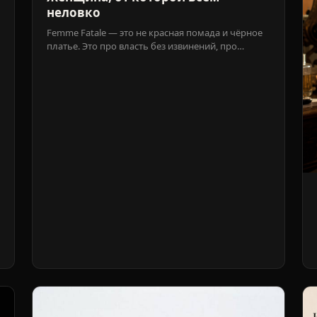
неловко
Femme Fatale — это не красная помада и чёрное
платье. Это про власть без извинений, про
женщину, которая одновременно тёплая и
абсолютно самодостаточная. И именно это всех и
пугает.