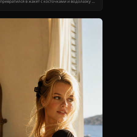
превратился в жакет с косточками и водолазку с
хорошим пиарщиком. Разбираемся, кому эта
архитектура идёт по-настоящему.