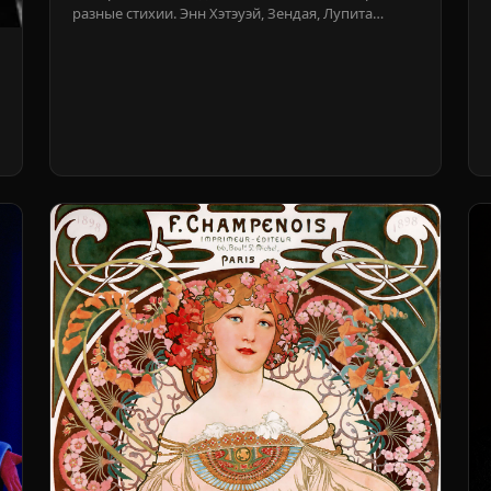
разные стихии. Энн Хэтэуэй, Зендая, Лупита
Нионго и Шарлиз Терон показывают, почему
образ работает только когда согласуется с вашей
энергией, а не борется с ней.