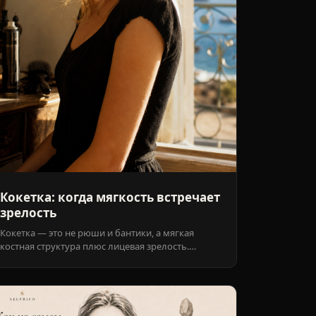
Кокетка: когда мягкость встречает
зрелость
Кокетка — это не рюши и бантики, а мягкая
костная структура плюс лицевая зрелость.
Почему ей идут и игривые блузки, и
мальчишеские джинсы — и как не утонуть в
слащавости.