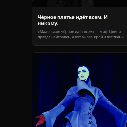
Чёрное платье идёт всем. И
никому.
«Маленькое чёрное идёт всем» — миф. Цвет и
правда нейтрален, а вот вырез, крой и вес ткани
говорят на языке вашей линии — или поверх неё.
Восемь линий, восемь разных платьев.