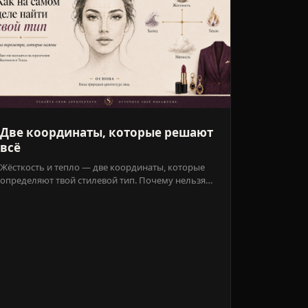
Две координаты, которые решают
всё
Жёсткость и тепло — две координаты, которые
определяют твой стилевой тип. Почему нельзя
смотреть только на одну и как отличить
конституцию от стилизации..